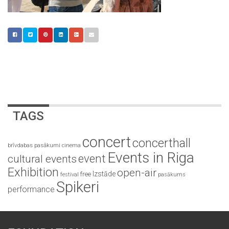
TAGS
concert
concerthall
brīvdabas pasākumi
cinema
Events in Riga
event
cultural events
Exhibition
open-air
Izstāde
free
festival
pasākums
Spikeri
performance