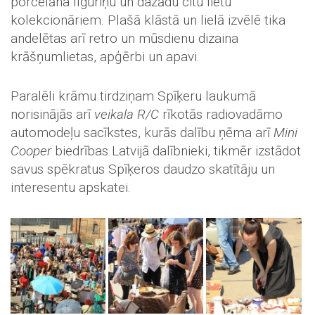
porcelāna figūriņu un dažādu citu lietu
kolekcionāriem. Plašā klāstā un lielā izvēlē tika
andelētas arī retro un mūsdienu dizaina
krāšņumlietas, apģērbi un apavi.
Paralēli krāmu tirdziņam Spīķeru laukumā
norisinājās arī
veikala R/C
rīkotās radiovadāmo
automodeļu sacīkstes, kurās dalību ņēma arī
Mini
Cooper
biedrības Latvijā dalībnieki, tikmēr izstādot
savus spēkratus Spīķeros daudzo skatītāju un
interesentu apskatei.