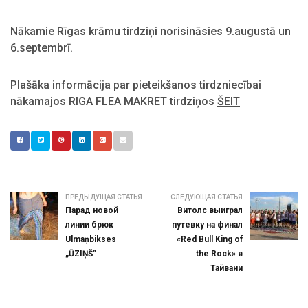
Nākamie Rīgas krāmu tirdziņi norisināsies 9.augustā un
6.septembrī.
Plašāka informācija par pieteikšanos tirdzniecībai
nākamajos RIGA FLEA MAKRET tirdziņos
ŠEIT
ПРЕДЫДУЩАЯ СТАТЬЯ
СЛЕДУЮЩАЯ СТАТЬЯ
Парад новой
Витолс выиграл
линии брюк
путевку на финал
Ulmaņbikses
«Red Bull King of
„ŪZIŅŠ”
the Rock» в
Тайвани