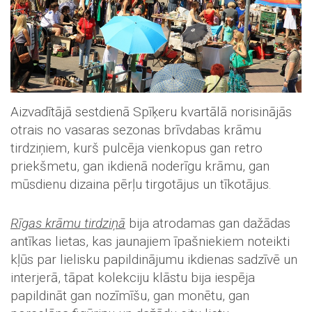
Aizvadītājā sestdienā Spīķeru kvartālā norisinājās
otrais no vasaras sezonas brīvdabas krāmu
tirdziņiem, kurš pulcēja vienkopus gan retro
priekšmetu, gan ikdienā noderīgu krāmu, gan
mūsdienu dizaina pērļu tirgotājus un tīkotājus.
Rīgas krāmu tirdziņā
bija atrodamas gan dažādas
antīkas lietas, kas jaunajiem īpašniekiem noteikti
kļūs par lielisku papildinājumu ikdienas sadzīvē un
interjerā, tāpat kolekciju klāstu bija iespēja
papildināt gan nozīmīšu, gan monētu, gan