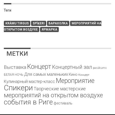
Теги
KRĀMU TIRGUS
SPĪĶERI
БАРАХОЛКА
МЕРОПРИЯТИЙ НА
ОТКРЫТОМ ВОЗДУХЕ
ЯРМАРКА
МЕТКИ
Kонцерт
Kонцертный зал
Bыставка
pasākums
Для самых маленьких
Кино
БЕЛАЯ НОЧЬ
Концерт
Мероприятие
Кулинарный мастер-класс
Спикери
Творческие мастерские
мероприятий на открытом воздухе
события в Риге
фестиваль