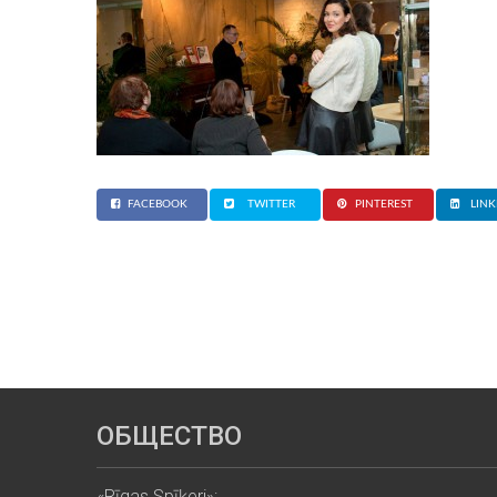
FACEBOOK
TWITTER
PINTEREST
LINK
ОБЩЕСТВО
«Rīgas Spīķeri»: