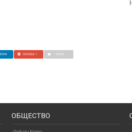
EDIN
GOOGLE +
EMAIL
ОБЩЕСТВО
«Spikeru Nami»,