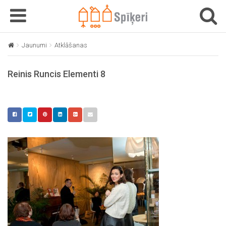
T
T
o
o
g
g
Jaunumi
Atklāšanas
Reiņa Runča dzejas krājuma “elementi / 分身”
g
g
l
l
Reinis Runcis Elementi 8
e
e
n
n
a
a
v
v
i
i
g
g
a
a
t
t
i
i
o
o
n
n