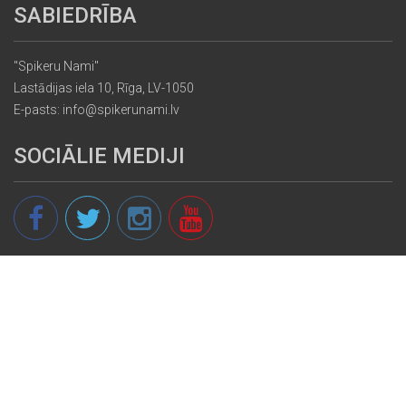
SABIEDRĪBA
"Spikeru Nami"
Lastādijas iela 10, Rīga, LV-1050
E-pasts: info@spikerunami.lv
SOCIĀLIE MEDIJI
© 2013 - 2026 spikeri.lv