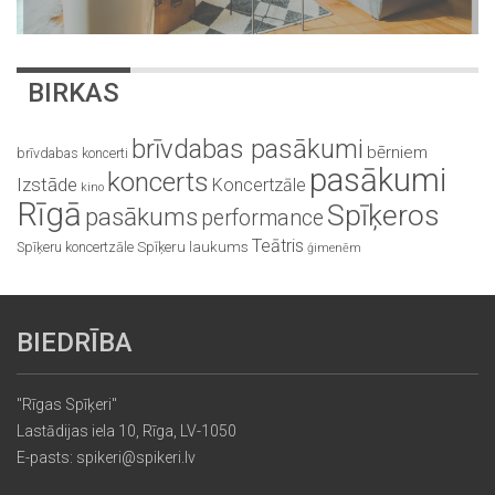
BIRKAS
brīvdabas pasākumi
bērniem
brīvdabas koncerti
pasākumi
koncerts
Izstāde
Koncertzāle
kino
Rīgā
Spīķeros
pasākums
performance
Teātris
Spīķeru koncertzāle
Spīķeru laukums
ģimenēm
BIEDRĪBA
"Rīgas Spīķeri"
Lastādijas iela 10, Rīga, LV-1050
E-pasts: spikeri@spikeri.lv