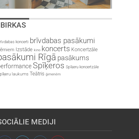
BIRKAS
brīvdabas pasākumi
rīvdabas koncerti
koncerts
Izstāde
Koncertzāle
ērniem
kino
pasākumi Rīgā
pasākums
Spīķeros
performance
Spīķeru koncertzāle
Teātris
pīķeru laukums
ģimenēm
SOCIĀLIE MEDIJI