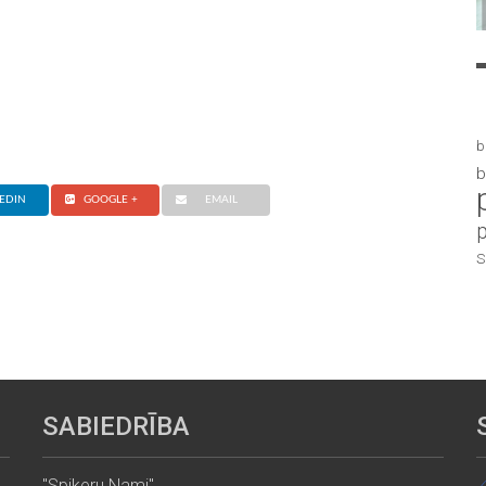
b
b
EDIN
GOOGLE +
EMAIL
S
SABIEDRĪBA
"Spikeru Nami"