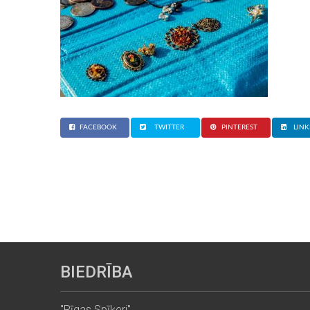
FACEBOOK
TWITTER
PINTEREST
LINK
BIEDRĪBA
"Rīgas Spīķeri"