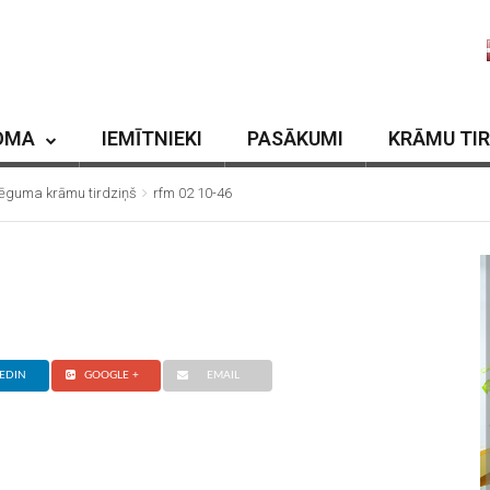
OMA
IEMĪTNIEKI
PASĀKUMI
KRĀMU TI
slēguma krāmu tirdziņš
rfm 02 10-46
EDIN
GOOGLE +
EMAIL