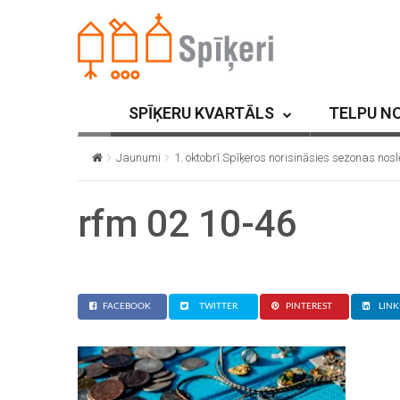
SPĪĶERU KVARTĀLS
TELPU N
Jaunumi
1. oktobrī Spīķeros norisināsies sezonas no
rfm 02 10-46
FACEBOOK
TWITTER
PINTEREST
LINK