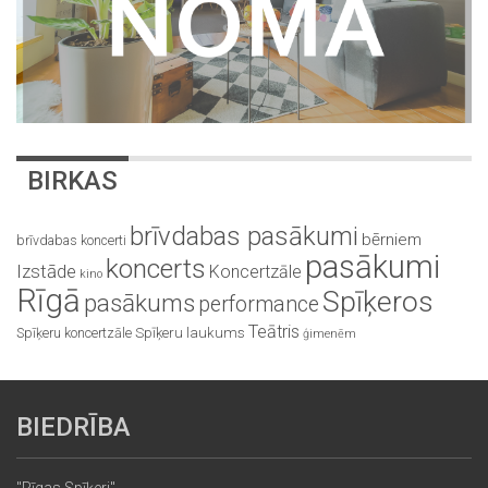
BIRKAS
brīvdabas pasākumi
bērniem
brīvdabas koncerti
pasākumi
koncerts
Izstāde
Koncertzāle
kino
Rīgā
Spīķeros
pasākums
performance
Teātris
Spīķeru koncertzāle
Spīķeru laukums
ģimenēm
BIEDRĪBA
"Rīgas Spīķeri"