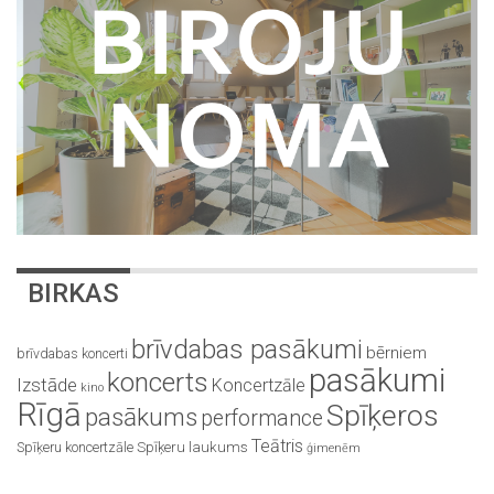
BIRKAS
brīvdabas pasākumi
bērniem
brīvdabas koncerti
pasākumi
koncerts
Izstāde
Koncertzāle
kino
Rīgā
Spīķeros
pasākums
performance
Teātris
Spīķeru koncertzāle
Spīķeru laukums
ģimenēm