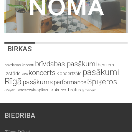
BIRKAS
brīvdabas pasākumi
bērniem
brīvdabas koncerti
pasākumi
koncerts
Izstāde
Koncertzāle
kino
Rīgā
Spīķeros
pasākums
performance
Teātris
Spīķeru koncertzāle
Spīķeru laukums
ģimenēm
BIEDRĪBA
"Rīgas Spīķeri"