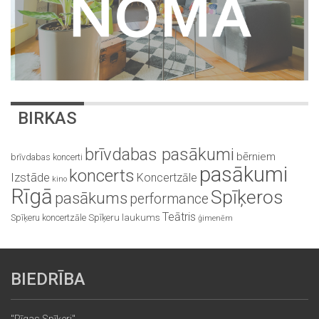
BIRKAS
brīvdabas pasākumi
bērniem
brīvdabas koncerti
pasākumi
koncerts
Izstāde
Koncertzāle
kino
Rīgā
Spīķeros
pasākums
performance
Teātris
Spīķeru koncertzāle
Spīķeru laukums
ģimenēm
BIEDRĪBA
"Rīgas Spīķeri"