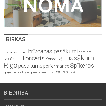
BIRKAS
brīvdabas pasākumi
bērniem
brīvdabas koncerti
pasākumi
koncerts
Izstāde
Koncertzāle
kino
Rīgā
Spīķeros
pasākums
performance
Teātris
Spīķeru koncertzāle
Spīķeru laukums
ģimenēm
BIEDRĪBA
"Rīgas Spīķeri"