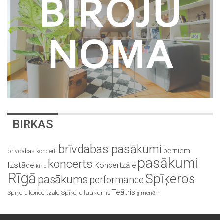
BIRKAS
brīvdabas pasākumi
bērniem
brīvdabas koncerti
pasākumi
koncerts
Izstāde
Koncertzāle
kino
Rīgā
Spīķeros
pasākums
performance
Teātris
Spīķeru koncertzāle
Spīķeru laukums
ģimenēm