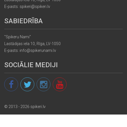
E-pasts: spikeri@spikeri.lv
SABIEDRĪBA
"Spikeru Nami"
Lastādijas iela 10, Rīga, LV-1050
E-pasts: info@spikerunami.lv
SOCIĀLIE MEDIJI
© 2013 - 2026 spikeri.lv