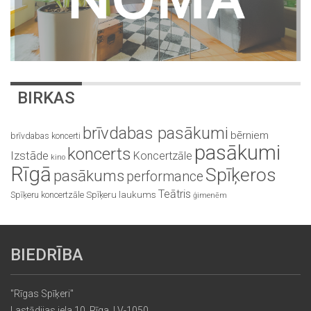
BIRKAS
brīvdabas pasākumi
bērniem
brīvdabas koncerti
pasākumi
koncerts
Izstāde
Koncertzāle
kino
Rīgā
Spīķeros
pasākums
performance
Teātris
Spīķeru koncertzāle
Spīķeru laukums
ģimenēm
BIEDRĪBA
"Rīgas Spīķeri"
Lastādijas iela 10, Rīga, LV-1050