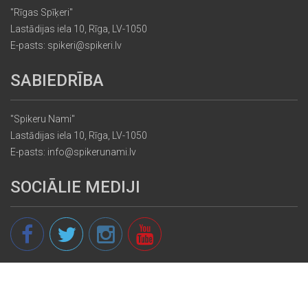
"Rīgas Spīķeri"
Lastādijas iela 10, Rīga, LV-1050
E-pasts: spikeri@spikeri.lv
SABIEDRĪBA
"Spikeru Nami"
Lastādijas iela 10, Rīga, LV-1050
E-pasts: info@spikerunami.lv
SOCIĀLIE MEDIJI
© 2013 - 2026 spikeri.lv