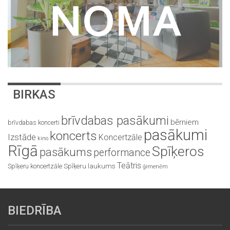
BIRKAS
brīvdabas pasākumi
bērniem
brīvdabas koncerti
pasākumi
koncerts
Izstāde
Koncertzāle
kino
Rīgā
Spīķeros
pasākums
performance
Teātris
Spīķeru koncertzāle
Spīķeru laukums
ģimenēm
BIEDRĪBA