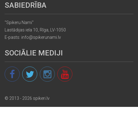
SABIEDRĪBA
"Spikeru Nami"
Lastādijas iela 10, Rīga, LV-1050
E-pasts: info@spikerunami.lv
SOCIĀLIE MEDIJI
© 2013 - 2026 spikeri.lv