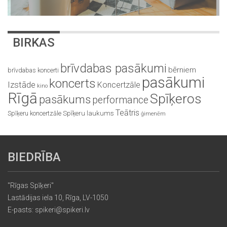
BIRKAS
brīvdabas pasākumi
bērniem
brīvdabas koncerti
pasākumi
koncerts
Izstāde
Koncertzāle
kino
Rīgā
Spīķeros
pasākums
performance
Teātris
Spīķeru koncertzāle
Spīķeru laukums
ģimenēm
BIEDRĪBA
"Rīgas Spīķeri"
Lastādijas iela 10, Rīga, LV-1050
E-pasts: spikeri@spikeri.lv