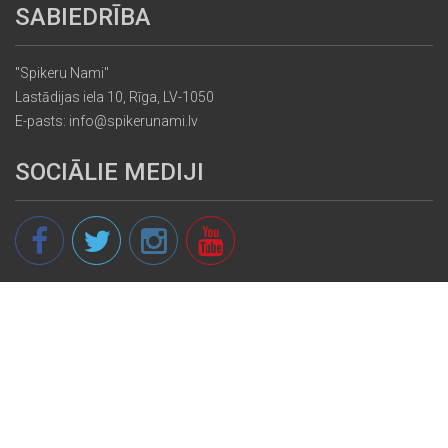
SABIEDRĪBA
"Spikeru Nami"
Lastādijas iela 10, Rīga, LV-1050
E-pasts: info@spikerunami.lv
SOCIĀLIE MEDIJI
© 2013 - 2026 spikeri.lv