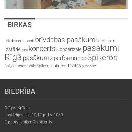
BIRKAS
brīvdabas pasākumi
bērniem
brīvdabas koncerti
pasākumi
koncerts
Izstāde
Koncertzāle
kino
Rīgā
Spīķeros
pasākums
performance
Teātris
Spīķeru koncertzāle
Spīķeru laukums
ģimenēm
BIEDRĪBA
"Rīgas Spīķeri"
Lastādijas iela 10, Rīga, LV-1050
E-pasts: spikeri@spikeri.lv