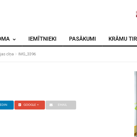
OMA
IEMĪTNIEKI
PASĀKUMI
KRĀMU TI
jas cīņa
IMG_3396
EDIN
GOOGLE +
EMAIL