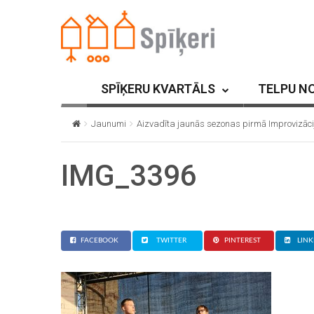
SPĪĶERU KVARTĀLS
TELPU N
Jaunumi
Aizvadīta jaunās sezonas pirmā Improvizāci
IMG_3396
FACEBOOK
TWITTER
PINTEREST
LINK