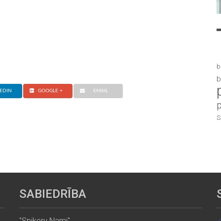
b
b
EDIN
GOOGLE +
EMAIL
S
SABIEDRĪBA
"Spikeru Nami"