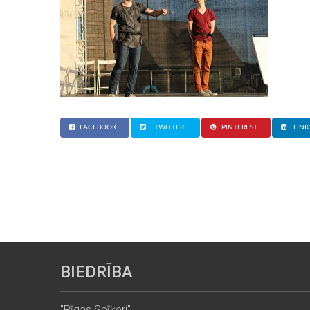
FACEBOOK
TWITTER
PINTEREST
LINK
BIEDRĪBA
"Rīgas Spīķeri"