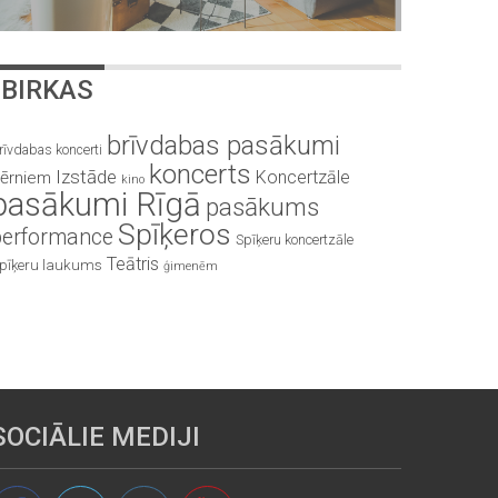
BIRKAS
brīvdabas pasākumi
rīvdabas koncerti
koncerts
Izstāde
Koncertzāle
ērniem
kino
pasākumi Rīgā
pasākums
Spīķeros
performance
Spīķeru koncertzāle
Teātris
pīķeru laukums
ģimenēm
SOCIĀLIE MEDIJI