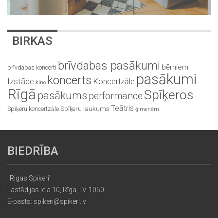
BIRKAS
brīvdabas pasākumi
bērniem
brīvdabas koncerti
pasākumi
koncerts
Izstāde
Koncertzāle
kino
Rīgā
Spīķeros
pasākums
performance
Teātris
Spīķeru koncertzāle
Spīķeru laukums
ģimenēm
BIEDRĪBA
"Rīgas Spīķeri"
Lastādijas iela 10, Rīga, LV-1050
E-pasts: spikeri@spikeri.lv