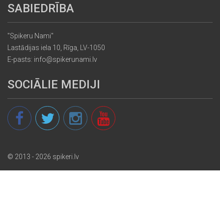
SABIEDRĪBA
"Spikeru Nami"
Lastādijas iela 10, Rīga, LV-1050
E-pasts: info@spikerunami.lv
SOCIĀLIE MEDIJI
© 2013 - 2026 spikeri.lv