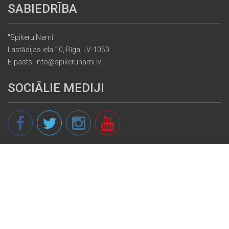
SABIEDRĪBA
"Spikeru Nami"
Lastādijas iela 10, Rīga, LV-1050
E-pasts: info@spikerunami.lv
SOCIĀLIE MEDIJI
© 2013 - 2026 spikeri.lv