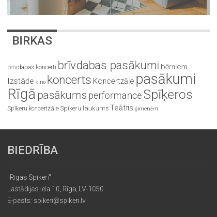
BIRKAS
brīvdabas pasākumi
bērniem
brīvdabas koncerti
pasākumi
koncerts
Izstāde
Koncertzāle
kino
Rīgā
Spīķeros
pasākums
performance
Teātris
Spīķeru koncertzāle
Spīķeru laukums
ģimenēm
BIEDRĪBA
"Rīgas Spīķeri"
Lastādijas iela 10, Rīga, LV-1050
E-pasts: spikeri@spikeri.lv