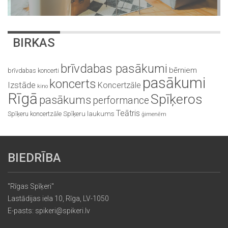
BIRKAS
brīvdabas pasākumi
bērniem
brīvdabas koncerti
pasākumi
koncerts
Izstāde
Koncertzāle
kino
Rīgā
Spīķeros
pasākums
performance
Teātris
Spīķeru koncertzāle
Spīķeru laukums
ģimenēm
BIEDRĪBA
"Rīgas Spīķeri"
Lastādijas iela 10, Rīga, LV-1050
E-pasts: spikeri@spikeri.lv