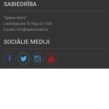
SABIEDRĪBA
"Spikeru Nami"
Lastādijas iela 10, Rīga, LV-1050
E-pasts: info@spikerunami.lv
SOCIĀLIE MEDIJI
© 2013 - 2026 spikeri.lv