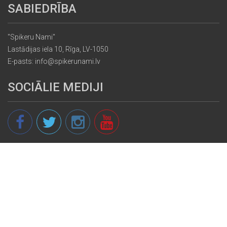
SABIEDRĪBA
"Spikeru Nami"
Lastādijas iela 10, Rīga, LV-1050
E-pasts: info@spikerunami.lv
SOCIĀLIE MEDIJI
© 2013 - 2026 spikeri.lv