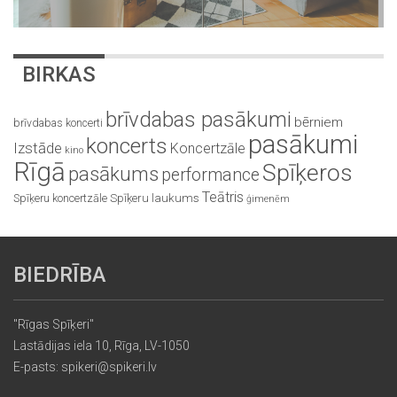
BIRKAS
brīvdabas pasākumi
bērniem
brīvdabas koncerti
pasākumi
koncerts
Izstāde
Koncertzāle
kino
Rīgā
Spīķeros
pasākums
performance
Teātris
Spīķeru koncertzāle
Spīķeru laukums
ģimenēm
BIEDRĪBA
"Rīgas Spīķeri"
Lastādijas iela 10, Rīga, LV-1050
E-pasts: spikeri@spikeri.lv