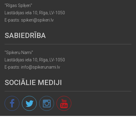
"Rīgas Spīķeri"
Lastādijas iela 10, Rīga, LV-1050
E-pasts: spikeri@spikeri.lv
SABIEDRĪBA
"Spikeru Nami"
Lastādijas iela 10, Rīga, LV-1050
E-pasts: info@spikerunami.lv
SOCIĀLIE MEDIJI
© 2013 - 2026 spikeri.lv