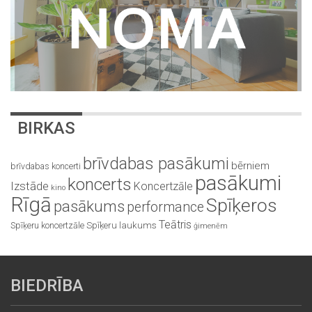
BIRKAS
brīvdabas pasākumi
bērniem
brīvdabas koncerti
pasākumi
koncerts
Izstāde
Koncertzāle
kino
Rīgā
Spīķeros
pasākums
performance
Teātris
Spīķeru koncertzāle
Spīķeru laukums
ģimenēm
BIEDRĪBA