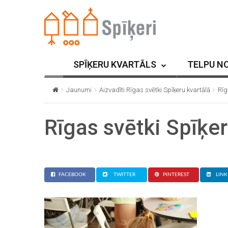
SPĪĶERU KVARTĀLS
TELPU N
Jaunumi
Aizvadīti Rīgas svētki Spīķeru kvartālā
Rīg
Rīgas svētki Spīķer
FACEBOOK
TWITTER
PINTEREST
LINK