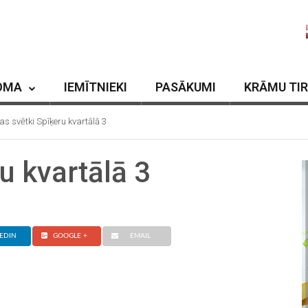
OMA
IEMĪTNIEKI
PASĀKUMI
KRĀMU TI
as svētki Spīķeru kvartālā 3
u kvartālā 3
EDIN
GOOGLE +
EMAIL