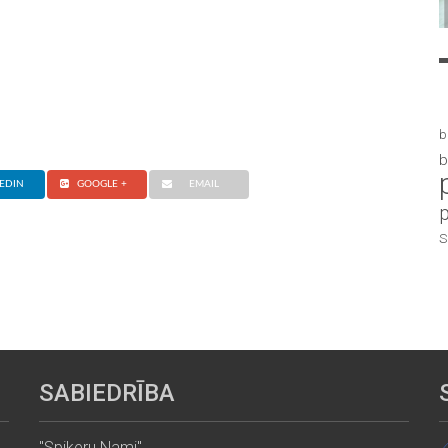
b
b
EDIN
GOOGLE +
EMAIL
S
SABIEDRĪBA
"Spikeru Nami"