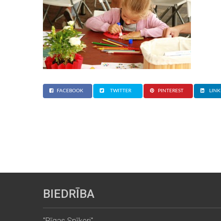
FACEBOOK
TWITTER
PINTEREST
LINK
BIEDRĪBA
"Rīgas Spīķeri"