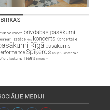
BIRKAS
brīvdabas pasākumi
rīvdabas koncerti
koncerts
Izstāde
Koncertzāle
ērniem
kino
pasākumi Rīgā
pasākums
Spīķeros
performance
Spīķeru koncertzāle
Teātris
pīķeru laukums
ģimenēm
SOCIĀLIE MEDIJI