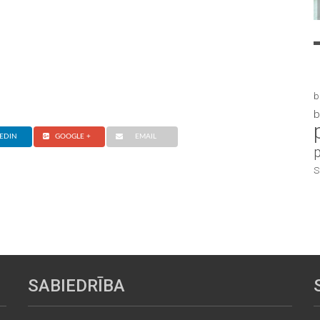
b
b
EDIN
GOOGLE +
EMAIL
S
SABIEDRĪBA