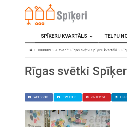
SPĪĶERU KVARTĀLS
TELPU N
Jaunumi
Aizvadīti Rīgas svētki Spīķeru kvartālā
Rīg
Rīgas svētki Spīķer
FACEBOOK
TWITTER
PINTEREST
LINK