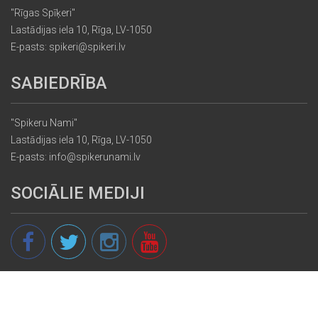
"Rīgas Spīķeri"
Lastādijas iela 10, Rīga, LV-1050
E-pasts: spikeri@spikeri.lv
SABIEDRĪBA
"Spikeru Nami"
Lastādijas iela 10, Rīga, LV-1050
E-pasts: info@spikerunami.lv
SOCIĀLIE MEDIJI
© 2013 - 2026 spikeri.lv