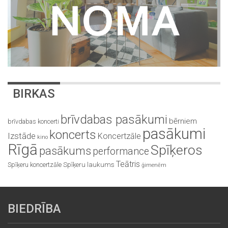
BIRKAS
brīvdabas pasākumi
bērniem
brīvdabas koncerti
pasākumi
koncerts
Izstāde
Koncertzāle
kino
Rīgā
Spīķeros
pasākums
performance
Teātris
Spīķeru koncertzāle
Spīķeru laukums
ģimenēm
BIEDRĪBA