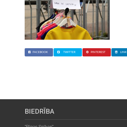
FACEBOOK
TWITTER
PINTEREST
LINK
BIEDRĪBA
"Rīgas Spīķeri"