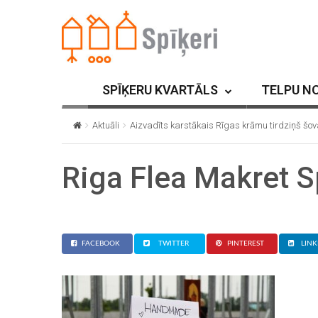
SPĪĶERU KVARTĀLS
TELPU N
Aktuāli
Aizvadīts karstākais Rīgas krāmu tirdziņš šo
Riga Flea Makret S
FACEBOOK
TWITTER
PINTEREST
LINK