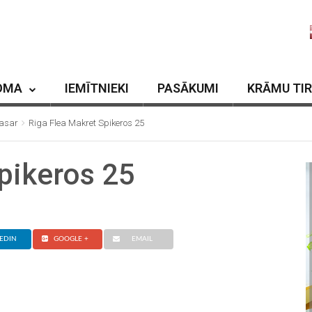
OMA
IEMĪTNIEKI
PASĀKUMI
KRĀMU TI
vasar
Riga Flea Makret Spikeros 25
pikeros 25
EDIN
GOOGLE +
EMAIL