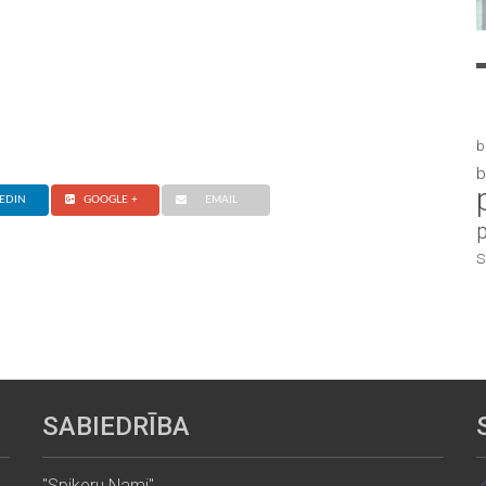
b
b
EDIN
GOOGLE +
EMAIL
S
SABIEDRĪBA
"Spikeru Nami"