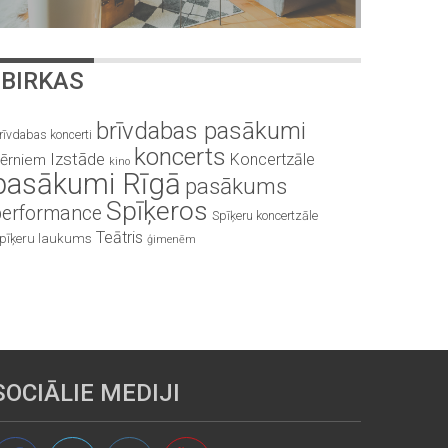
BIRKAS
brīvdabas pasākumi
rīvdabas koncerti
koncerts
Izstāde
Koncertzāle
ērniem
kino
pasākumi Rīgā
pasākums
Spīķeros
performance
Spīķeru koncertzāle
Teātris
pīķeru laukums
ģimenēm
SOCIĀLIE MEDIJI