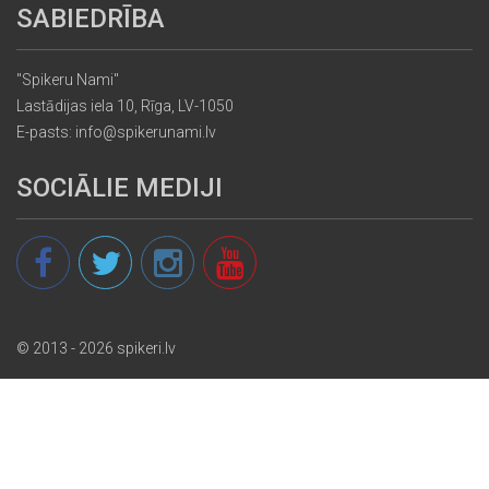
SABIEDRĪBA
"Spikeru Nami"
Lastādijas iela 10, Rīga, LV-1050
E-pasts: info@spikerunami.lv
SOCIĀLIE MEDIJI
© 2013 - 2026 spikeri.lv