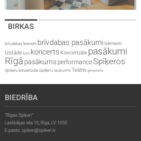
BIRKAS
brīvdabas pasākumi
bērniem
brīvdabas koncerti
pasākumi
koncerts
Izstāde
Koncertzāle
kino
Rīgā
Spīķeros
pasākums
performance
Teātris
Spīķeru koncertzāle
Spīķeru laukums
ģimenēm
BIEDRĪBA
"Rīgas Spīķeri"
Lastādijas iela 10, Rīga, LV-1050
E-pasts: spikeri@spikeri.lv