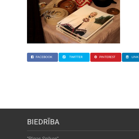
FACEBOOK
TWITTER
PINTEREST
LINK
BIEDRĪBA
"Rīgas Spīķeri"