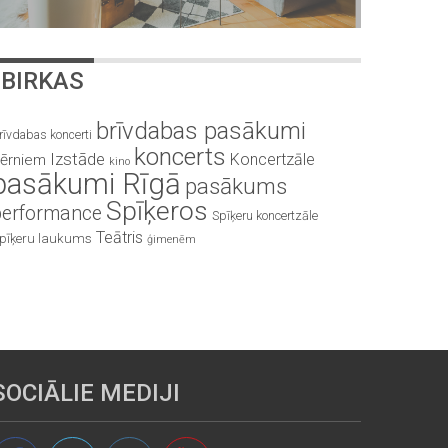
BIRKAS
brīvdabas pasākumi
rīvdabas koncerti
koncerts
Izstāde
Koncertzāle
ērniem
kino
pasākumi Rīgā
pasākums
Spīķeros
performance
Spīķeru koncertzāle
Teātris
pīķeru laukums
ģimenēm
SOCIĀLIE MEDIJI