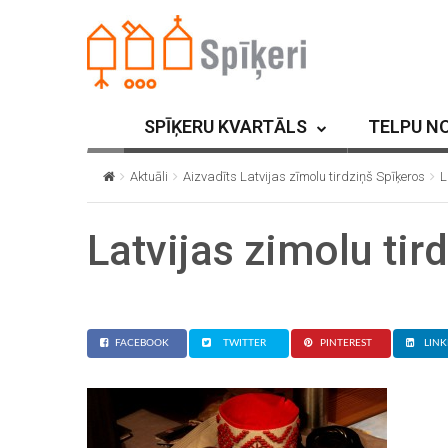
SPĪĶERU KVARTĀLS
TELPU N
Aktuāli
Aizvadīts Latvijas zīmolu tirdziņš Spīķeros
L
Latvijas zimolu tir
FACEBOOK
TWITTER
PINTEREST
LINK