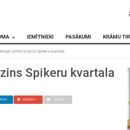
OMA
IEMĪTNIEKI
PASĀKUMI
KRĀMU TI
atvijas zimolu tirdzins Spikeru kvartala
dzins Spikeru kvartala
EDIN
GOOGLE +
EMAIL