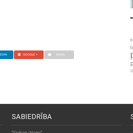
b
b
EDIN
GOOGLE +
EMAIL
S
SABIEDRĪBA
"Spikeru Nami"