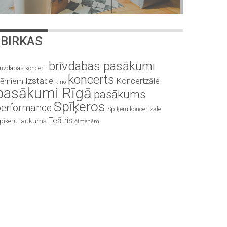
BIRKAS
brīvdabas pasākumi
rīvdabas koncerti
koncerts
Izstāde
Koncertzāle
ērniem
kino
pasākumi Rīgā
pasākums
Spīķeros
performance
Spīķeru koncertzāle
Teātris
pīķeru laukums
ģimenēm