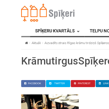
SPĪĶERU KVARTĀLS
TELPU N
Aktuāli
Aizvadīts otrais Rīgas krāmu tirdziņš Spīķeros
KrāmutirgusSpīķe
FACEBOOK
TWITTER
PINTEREST
LINK