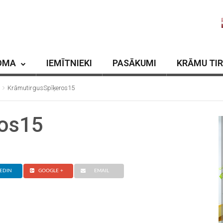
OMA
IEMĪTNIEKI
PASĀKUMI
KRĀMU TI
KrāmutirgusSpīķeros15
ros15
EDIN
GOOGLE +
EMAIL