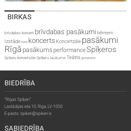
BIRKAS
brīvdabas pasākumi
bērniem
brīvdabas koncerti
pasākumi
koncerts
Izstāde
Koncertzāle
kino
Rīgā
Spīķeros
pasākums
performance
Teātris
Spīķeru koncertzāle
Spīķeru laukums
ģimenēm
BIEDRĪBA
"Rīgas Spīķeri"
Lastādijas iela 10, Rīga, LV-1050
E-pasts: spikeri@spikeri.lv
SABIEDRĪBA