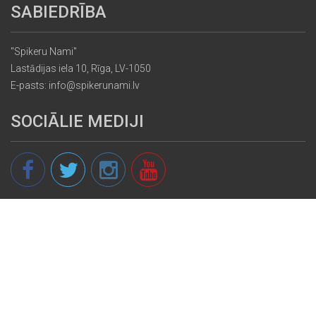
SABIEDRĪBA
"Spikeru Nami"
Lastādijas iela 10, Rīga, LV-1050
E-pasts: info@spikerunami.lv
SOCIĀLIE MEDIJI
© 2013 - 2026 spikeri.lv