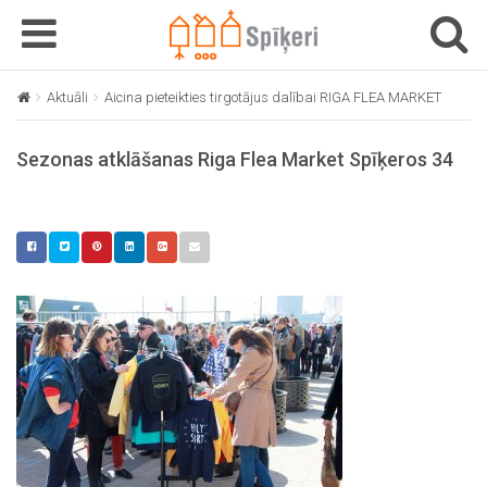
T
T
o
o
g
g
Aktuāli
Aicina pieteikties tirgotājus dalībai RIGA FLEA MARKET
Sezo
g
g
l
l
Sezonas atklāšanas Riga Flea Market Spīķeros 34
e
e
n
n
a
a
v
v
i
i
g
g
a
a
t
t
i
i
o
o
n
n