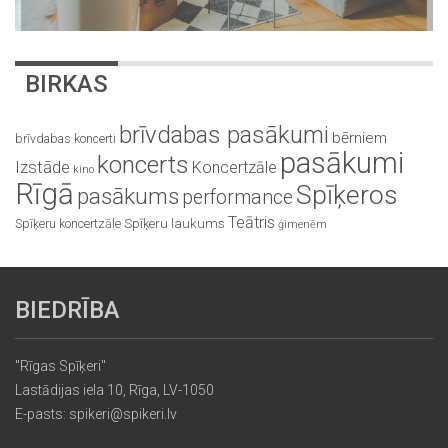
BIRKAS
brīvdabas pasākumi
bērniem
brīvdabas koncerti
pasākumi
koncerts
Izstāde
Koncertzāle
kino
Rīgā
Spīķeros
pasākums
performance
Teātris
Spīķeru koncertzāle
Spīķeru laukums
ģimenēm
BIEDRĪBA
"Rīgas Spīķeri"
Lastādijas iela 10, Rīga, LV-1050
E-pasts: spikeri@spikeri.lv