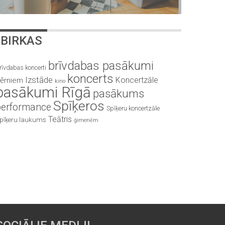
BIRKAS
brīvdabas pasākumi
rīvdabas koncerti
koncerts
Izstāde
Koncertzāle
ērniem
kino
pasākumi Rīgā
pasākums
Spīķeros
performance
Spīķeru koncertzāle
Teātris
pīķeru laukums
ģimenēm