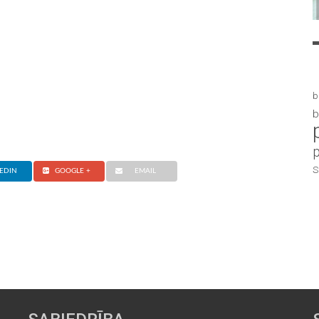
b
b
S
EDIN
GOOGLE +
EMAIL