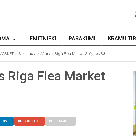
OMA
IEMĪTNIEKI
PASĀKUMI
KRĀMU TI
A MARKET
Sezonas atklāšanas Riga Flea Market Spīķeros 38
s Riga Flea Market
EDIN
GOOGLE +
EMAIL