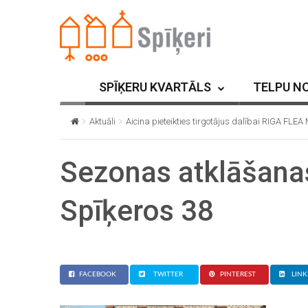
SPĪĶERU KVARTĀLS
TELPU N
Aktuāli
Aicina pieteikties tirgotājus dalībai RIGA FLE
Sezonas atklāšana
Spīķeros 38
FACEBOOK
TWITTER
PINTEREST
LINK