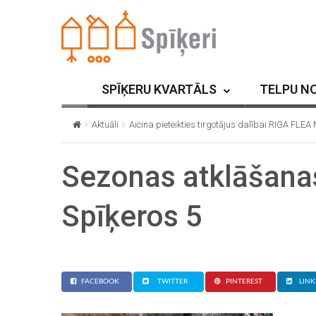
SPĪĶERU KVARTĀLS
TELPU N
Aktuāli
Aicina pieteikties tirgotājus dalībai RIGA FLE
Sezonas atklāšana
Spīķeros 5
FACEBOOK
TWITTER
PINTEREST
LINK