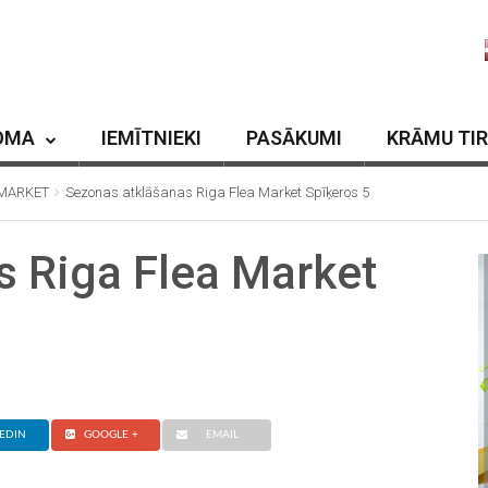
OMA
IEMĪTNIEKI
PASĀKUMI
KRĀMU TI
A MARKET
Sezonas atklāšanas Riga Flea Market Spīķeros 5
s Riga Flea Market
EDIN
GOOGLE +
EMAIL