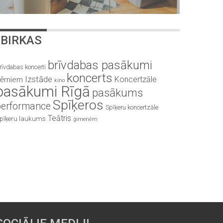
BIRKAS
brīvdabas pasākumi
rīvdabas koncerti
koncerts
Izstāde
Koncertzāle
ērniem
kino
pasākumi Rīgā
pasākums
Spīķeros
performance
Spīķeru koncertzāle
Teātris
pīķeru laukums
ģimenēm