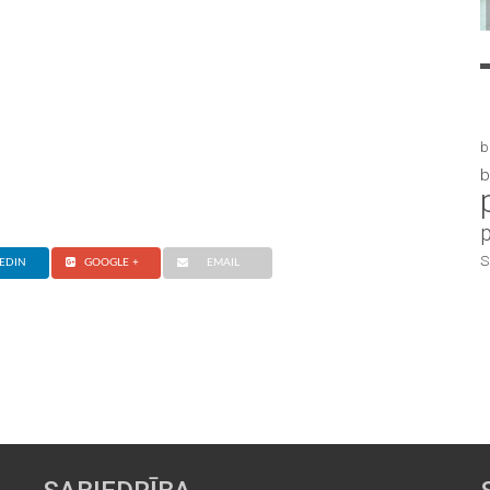
b
b
S
EDIN
GOOGLE +
EMAIL