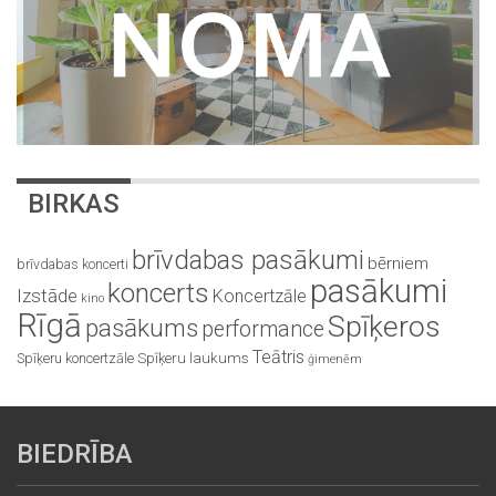
BIRKAS
brīvdabas pasākumi
bērniem
brīvdabas koncerti
pasākumi
koncerts
Izstāde
Koncertzāle
kino
Rīgā
Spīķeros
pasākums
performance
Teātris
Spīķeru koncertzāle
Spīķeru laukums
ģimenēm
BIEDRĪBA