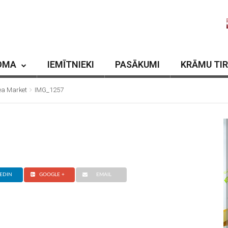
OMA
IEMĪTNIEKI
PASĀKUMI
KRĀMU TI
lea Market
IMG_1257
EDIN
GOOGLE +
EMAIL