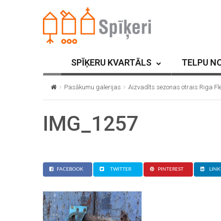
SPĪĶERU KVARTĀLS
TELPU N
Pasākumu galerijas
Aizvadīts sezonas otrais Riga F
IMG_1257
FACEBOOK
TWITTER
PINTEREST
LINK