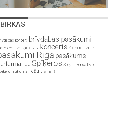
BIRKAS
brīvdabas pasākumi
rīvdabas koncerti
koncerts
Izstāde
Koncertzāle
ērniem
kino
pasākumi Rīgā
pasākums
Spīķeros
performance
Spīķeru koncertzāle
Teātris
pīķeru laukums
ģimenēm