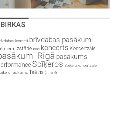
BIRKAS
brīvdabas pasākumi
rīvdabas koncerti
koncerts
Izstāde
Koncertzāle
ērniem
kino
pasākumi Rīgā
pasākums
Spīķeros
performance
Spīķeru koncertzāle
Teātris
pīķeru laukums
ģimenēm