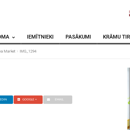
OMA
IEMĪTNIEKI
PASĀKUMI
KRĀMU TI
lea Market
IMG_1294
EDIN
GOOGLE +
EMAIL