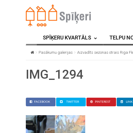
SPĪĶERU KVARTĀLS
TELPU N
Pasākumu galerijas
Aizvadīts sezonas otrais Riga F
IMG_1294
FACEBOOK
TWITTER
PINTEREST
LINK