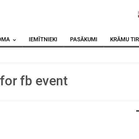
OMA
IEMĪTNIEKI
PASĀKUMI
KRĀMU TI
for fb event