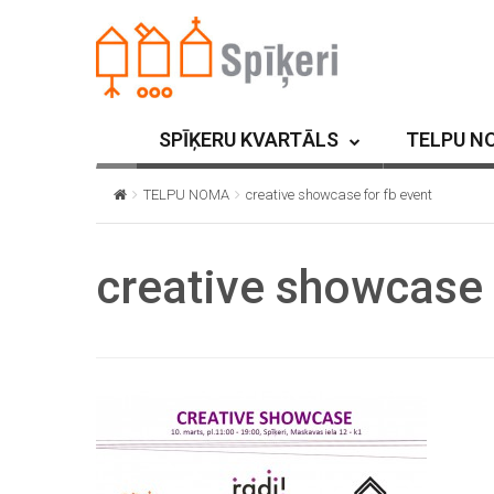
SPĪĶERU KVARTĀLS
TELPU N
TELPU NOMA
creative showcase for fb event
creative showcase 