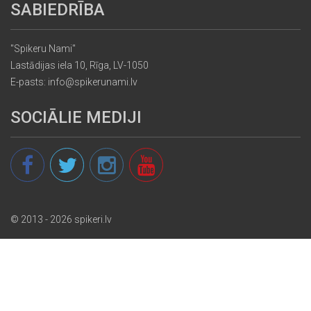
SABIEDRĪBA
"Spikeru Nami"
Lastādijas iela 10, Rīga, LV-1050
E-pasts: info@spikerunami.lv
SOCIĀLIE MEDIJI
© 2013 - 2026 spikeri.lv