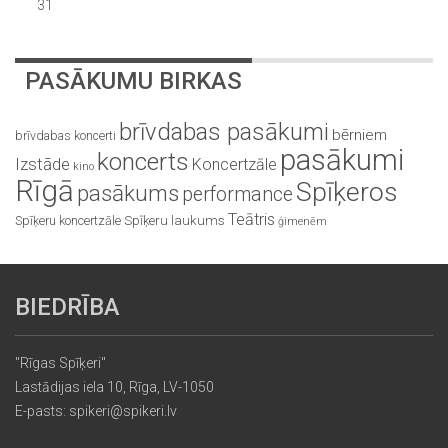
31
PASĀKUMU BIRKAS
brīvdabas pasākumi
bērniem
brīvdabas koncerti
pasākumi
koncerts
Izstāde
Koncertzāle
kino
Rīgā
Spīķeros
pasākums
performance
Teātris
Spīķeru koncertzāle
Spīķeru laukums
ģimenēm
BIEDRĪBA
"Rīgas Spīķeri"
Lastādijas iela 10, Rīga, LV-1050
E-pasts: spikeri@spikeri.lv