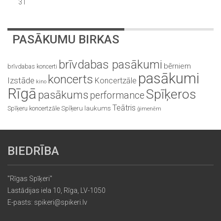
31
PASĀKUMU BIRKAS
brīvdabas pasākumi
bērniem
brīvdabas koncerti
pasākumi
koncerts
Izstāde
Koncertzāle
kino
Rīgā
Spīķeros
pasākums
performance
Teātris
Spīķeru koncertzāle
Spīķeru laukums
ģimenēm
BIEDRĪBA
"Rīgas Spīķeri"
Lastādijas iela 10, Rīga, LV-1050
E-pasts: spikeri@spikeri.lv