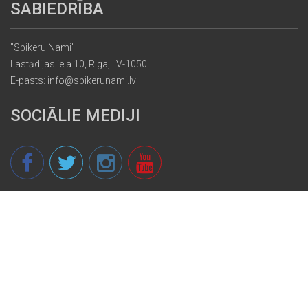
SABIEDRĪBA
"Spikeru Nami"
Lastādijas iela 10, Rīga, LV-1050
E-pasts: info@spikerunami.lv
SOCIĀLIE MEDIJI
© 2013 - 2026 spikeri.lv