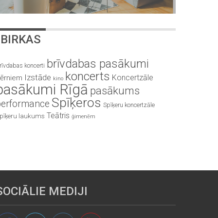
BIRKAS
brīvdabas pasākumi
rīvdabas koncerti
koncerts
Izstāde
Koncertzāle
ērniem
kino
pasākumi Rīgā
pasākums
Spīķeros
performance
Spīķeru koncertzāle
Teātris
pīķeru laukums
ģimenēm
SOCIĀLIE MEDIJI