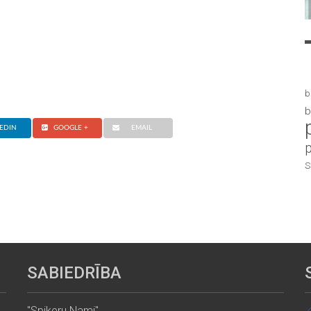
b
b
EDIN
GOOGLE +
EMAIL
S
SABIEDRĪBA
"Spikeru Nami"