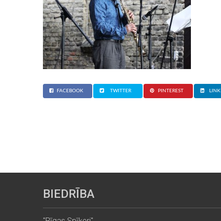
FACEBOOK
TWITTER
PINTEREST
LINK
BIEDRĪBA
"Rīgas Spīķeri"