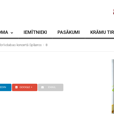
OMA
IEMĪTNIEKI
PASĀKUMI
KRĀMU TI
 brīvdabas koncertā Spīķeros
8
EDIN
GOOGLE +
EMAIL