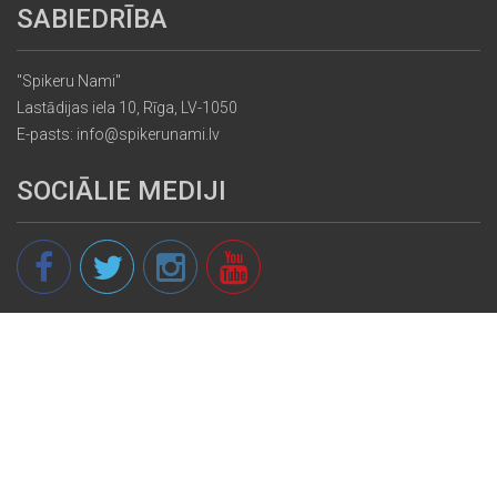
SABIEDRĪBA
"Spikeru Nami"
Lastādijas iela 10, Rīga, LV-1050
E-pasts: info@spikerunami.lv
SOCIĀLIE MEDIJI
© 2013 - 2026 spikeri.lv