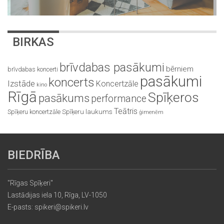
BIRKAS
brīvdabas pasākumi
bērniem
brīvdabas koncerti
pasākumi
koncerts
Izstāde
Koncertzāle
kino
Rīgā
Spīķeros
pasākums
performance
Teātris
Spīķeru koncertzāle
Spīķeru laukums
ģimenēm
BIEDRĪBA
"Rīgas Spīķeri"
Lastādijas iela 10, Rīga, LV-1050
E-pasts: spikeri@spikeri.lv