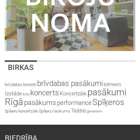
BIRKAS
brīvdabas pasākumi
bērniem
brīvdabas koncerti
pasākumi
koncerts
Izstāde
Koncertzāle
kino
Rīgā
Spīķeros
pasākums
performance
Teātris
Spīķeru koncertzāle
Spīķeru laukums
ģimenēm
BIEDRĪBA