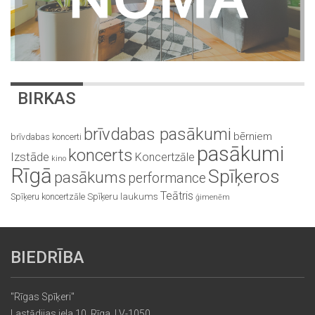
BIRKAS
brīvdabas pasākumi
bērniem
brīvdabas koncerti
pasākumi
koncerts
Izstāde
Koncertzāle
kino
Rīgā
Spīķeros
pasākums
performance
Teātris
Spīķeru koncertzāle
Spīķeru laukums
ģimenēm
BIEDRĪBA
"Rīgas Spīķeri"
Lastādijas iela 10, Rīga, LV-1050