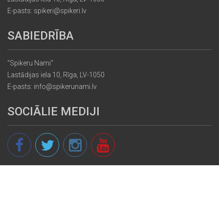
E-pasts: spikeri@spikeri.lv
SABIEDRĪBA
"Spikeru Nami"
Lastādijas iela 10, Rīga, LV-1050
E-pasts: info@spikerunami.lv
SOCIĀLIE MEDIJI
© 2013 - 2026 spikeri.lv