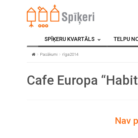
SPĪĶERU KVARTĀLS
TELPU N
Pasākumi
rīga2014
Cafe Europa “Habit
Nav 