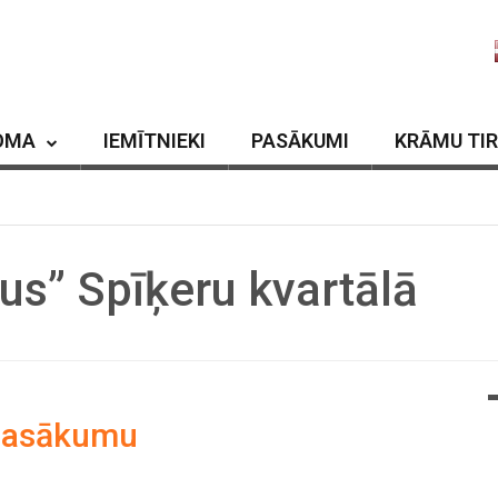
OMA
IEMĪTNIEKI
PASĀKUMI
KRĀMU TI
us” Spīķeru kvartālā
pasākumu