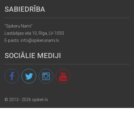
SABIEDRĪBA
"Spikeru Nami"
Lastādijas iela 10, Rīga, LV-1050
E-pasts: info@spikerunami.lv
SOCIĀLIE MEDIJI
© 2013 - 2026 spikeri.lv