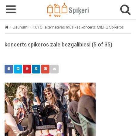
T
T
o
o
g
g
Jaunumi
FOTO: alternatīvās mūzikas koncerts MIERS Spīķeros
konc
g
g
l
l
koncerts spikeros zale bezgalibiesi (5 of 35)
e
e
n
n
a
a
v
v
i
i
g
g
a
a
t
t
i
i
o
o
n
n