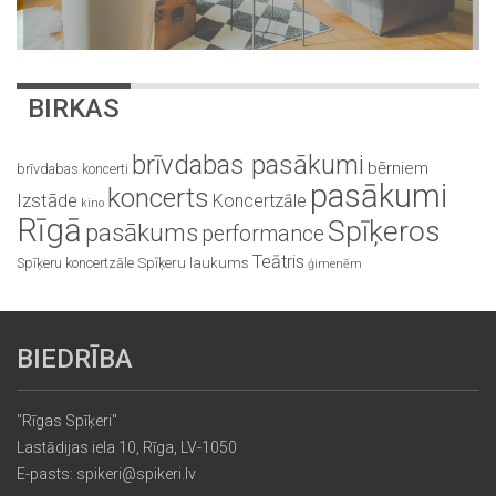
BIRKAS
brīvdabas pasākumi
bērniem
brīvdabas koncerti
pasākumi
koncerts
Izstāde
Koncertzāle
kino
Rīgā
Spīķeros
pasākums
performance
Teātris
Spīķeru koncertzāle
Spīķeru laukums
ģimenēm
BIEDRĪBA
"Rīgas Spīķeri"
Lastādijas iela 10, Rīga, LV-1050
E-pasts: spikeri@spikeri.lv