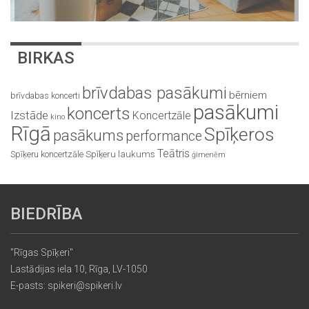
BIRKAS
brīvdabas pasākumi
bērniem
brīvdabas koncerti
pasākumi
koncerts
Izstāde
Koncertzāle
kino
Rīgā
Spīķeros
pasākums
performance
Teātris
Spīķeru koncertzāle
Spīķeru laukums
ģimenēm
BIEDRĪBA
"Rīgas Spīķeri"
Lastādijas iela 10, Rīga, LV-1050
E-pasts: spikeri@spikeri.lv