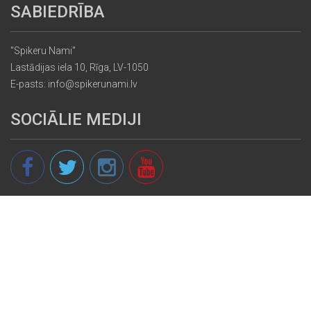
SABIEDRĪBA
"Spikeru Nami"
Lastādijas iela 10, Rīga, LV-1050
E-pasts: info@spikerunami.lv
SOCIĀLIE MEDIJI
© 2013 - 2026 spikeri.lv