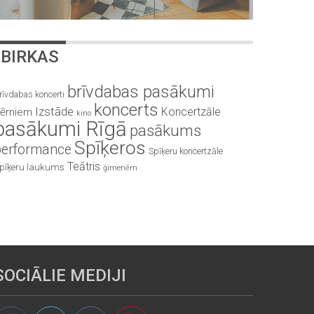
BIRKAS
brīvdabas pasākumi
rīvdabas koncerti
koncerts
Izstāde
Koncertzāle
ērniem
kino
pasākumi Rīgā
pasākums
Spīķeros
performance
Spīķeru koncertzāle
Teātris
pīķeru laukums
ģimenēm
SOCIĀLIE MEDIJI