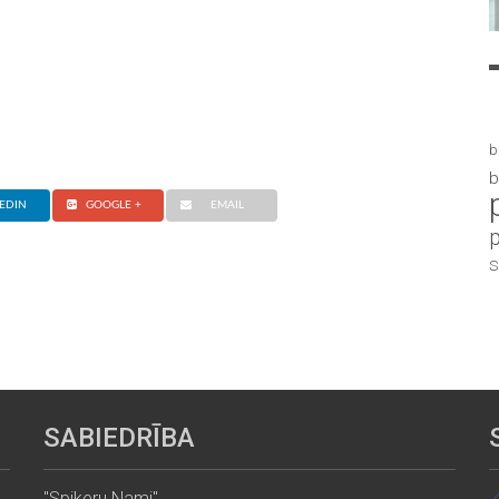
b
b
EDIN
GOOGLE +
EMAIL
S
SABIEDRĪBA
"Spikeru Nami"