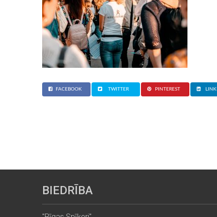
FACEBOOK
TWITTER
PINTEREST
LINK
BIEDRĪBA
"Rīgas Spīķeri"