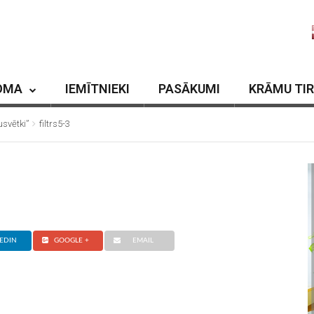
OMA
IEMĪTNIEKI
PASĀKUMI
KRĀMU TI
svētki”
filtrs5-3
EDIN
GOOGLE +
EMAIL