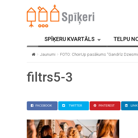
SPĪĶERU KVARTĀLS
TELPU N
Jaunumi
FOTO: ChoirUp pasākums “Gandrīz Dziesmu
filtrs5-3
FACEBOOK
TWITTER
PINTEREST
LINK