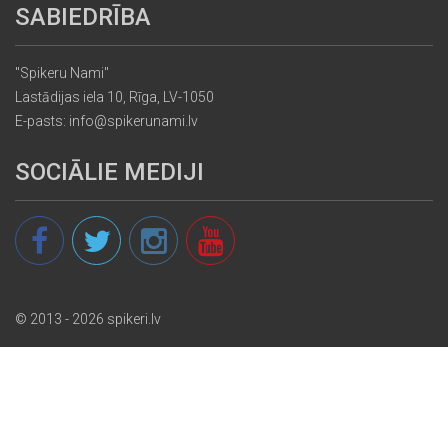
SABIEDRĪBA
"Spikeru Nami"
Lastādijas iela 10, Rīga, LV-1050
E-pasts: info@spikerunami.lv
SOCIĀLIE MEDIJI
© 2013 - 2026 spikeri.lv