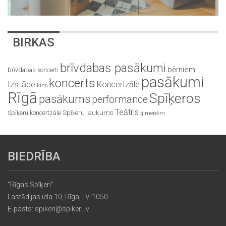
BIRKAS
brīvdabas pasākumi
bērniem
brīvdabas koncerti
pasākumi
koncerts
Izstāde
Koncertzāle
kino
Rīgā
Spīķeros
pasākums
performance
Teātris
Spīķeru koncertzāle
Spīķeru laukums
ģimenēm
BIEDRĪBA
"Rīgas Spīķeri"
Lastādijas iela 10, Rīga, LV-1050
E-pasts: spikeri@spikeri.lv