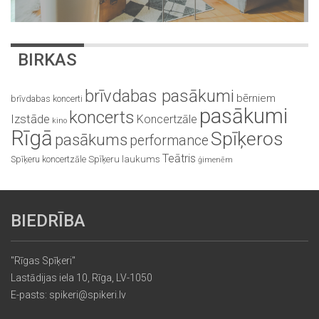
BIRKAS
brīvdabas pasākumi
bērniem
brīvdabas koncerti
pasākumi
koncerts
Izstāde
Koncertzāle
kino
Rīgā
Spīķeros
pasākums
performance
Teātris
Spīķeru koncertzāle
Spīķeru laukums
ģimenēm
BIEDRĪBA
"Rīgas Spīķeri"
Lastādijas iela 10, Rīga, LV-1050
E-pasts: spikeri@spikeri.lv