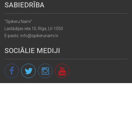
SABIEDRĪBA
"Spikeru Nami"
Lastādijas iela 10, Rīga, LV-1050
E-pasts: info@spikerunami.lv
SOCIĀLIE MEDIJI
© 2013 - 2026 spikeri.lv