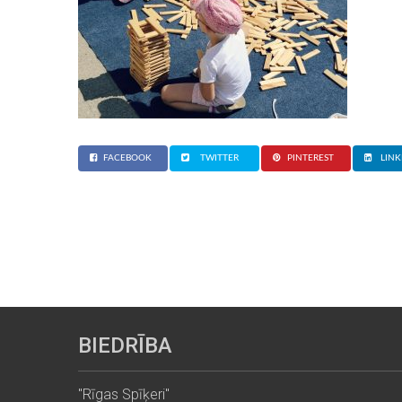
FACEBOOK
TWITTER
PINTEREST
LINK
BIEDRĪBA
"Rīgas Spīķeri"