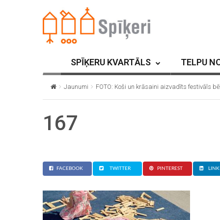
SPĪĶERU KVARTĀLS
TELPU N
Jaunumi
FOTO: Koši un krāsaini aizvadīts festivāls b
167
FACEBOOK
TWITTER
PINTEREST
LINK