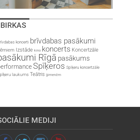
BIRKAS
brīvdabas pasākumi
rīvdabas koncerti
koncerts
Izstāde
Koncertzāle
ērniem
kino
pasākumi Rīgā
pasākums
Spīķeros
performance
Spīķeru koncertzāle
Teātris
pīķeru laukums
ģimenēm
SOCIĀLIE MEDIJI