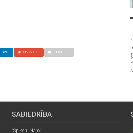
b
b
EDIN
GOOGLE +
EMAIL
S
SABIEDRĪBA
"Spikeru Nami"