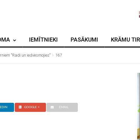
OMA
IEMĪTNIEKI
PASĀKUMI
KRĀMU TI
ērniem "Radi un iedvesmojies"
167
EDIN
GOOGLE +
EMAIL