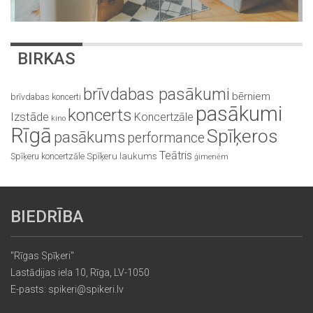
BIRKAS
brīvdabas pasākumi
bērniem
brīvdabas koncerti
pasākumi
koncerts
Izstāde
Koncertzāle
kino
Rīgā
Spīķeros
pasākums
performance
Teātris
Spīķeru koncertzāle
Spīķeru laukums
ģimenēm
BIEDRĪBA
"Rīgas Spīķeri"
Lastādijas iela 10, Rīga, LV-1050
E-pasts: spikeri@spikeri.lv