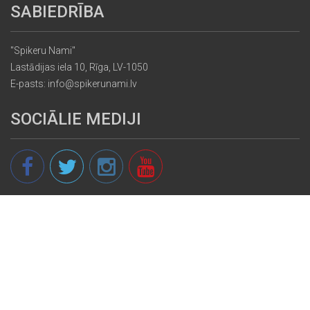
SABIEDRĪBA
"Spikeru Nami"
Lastādijas iela 10, Rīga, LV-1050
E-pasts: info@spikerunami.lv
SOCIĀLIE MEDIJI
© 2013 - 2026 spikeri.lv